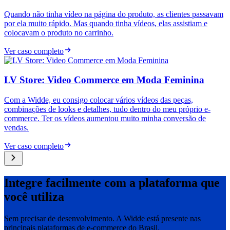
Quando não tinha vídeo na página do produto, as clientes passavam
por ela muito rápido. Mas quando tinha vídeos, elas assistiam e
colocavam o produto no carrinho.
Ver caso completo
LV Store: Video Commerce em Moda Feminina
Com a Widde, eu consigo colocar vários vídeos das peças,
combinações de looks e detalhes, tudo dentro do meu próprio e-
commerce. Ter os vídeos aumentou muito minha conversão de
vendas.
Ver caso completo
Integre facilmente com a plataforma que
você utiliza
Sem precisar de desenvolvimento. A Widde está presente nas
principais plataformas de e-commerce do Brasil.