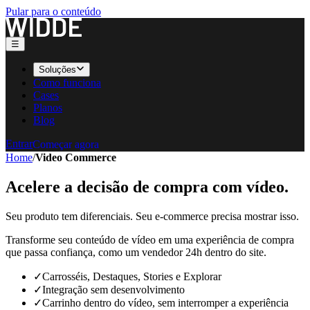
Pular para o conteúdo
☰
Soluções
Como funciona
Cases
Planos
Blog
Entrar
C
o
m
e
ç
a
r
a
g
o
r
a
Home
/
Video Commerce
C
o
m
e
ç
a
r
a
g
o
r
a
Acelere a decisão de compra com
vídeo.
Seu produto tem diferenciais. Seu e-commerce precisa mostrar isso.
Transforme seu conteúdo de vídeo em uma experiência de compra
que passa confiança, como um vendedor 24h dentro do site.
✓
Carrosséis, Destaques, Stories e Explorar
✓
Integração sem desenvolvimento
✓
Carrinho dentro do vídeo, sem interromper a experiência