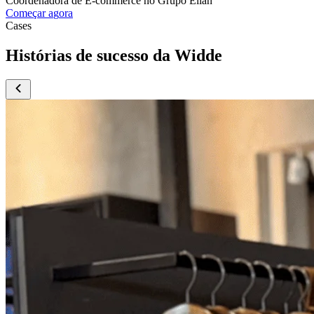
Coordenadora de E-commerce no Grupo Elian
C
o
m
e
ç
a
r
a
g
o
r
a
Cases
Histórias de sucesso da Widde