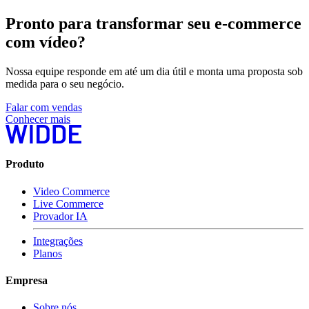
Pronto para transformar seu e-commerce
com vídeo?
Nossa equipe responde em até um dia útil e monta uma proposta sob
medida para o seu negócio.
F
a
l
a
r
c
o
m
v
e
n
d
a
s
C
o
n
h
e
c
e
r
m
a
i
s
Produto
Video Commerce
Live Commerce
Provador IA
Integrações
Planos
Empresa
Sobre nós