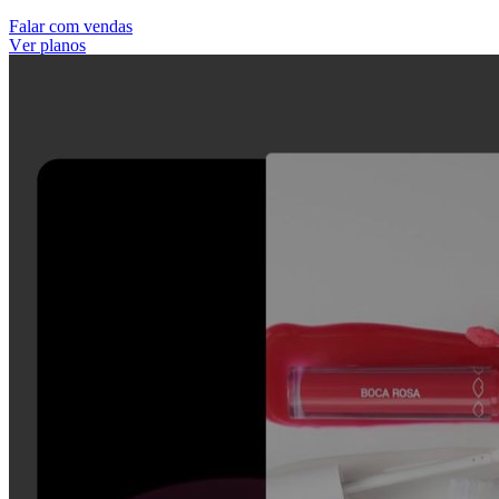
F
m
a
a
c
o
v
e
n
d
a
s
l
r
V
e
p
a
n
o
s
r
l