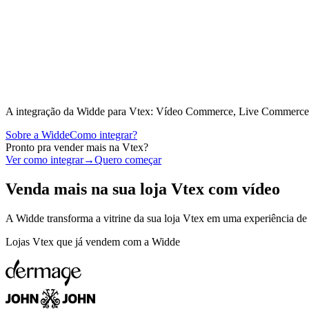
A integração da Widde para
Vtex
: Vídeo Commerce, Live Commerce e 
Sobre a Widde
Como integrar?
Pronto pra vender mais na
Vtex
?
Ver como integrar
→
Quero começar
Venda mais na sua loja
Vtex
com vídeo
A Widde transforma a vitrine da sua loja
Vtex
em uma experiência de c
Lojas
Vtex
que já vendem com a Widde