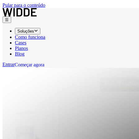
Pular para o conteúdo
☰
Soluções
Como funciona
Cases
Planos
Blog
Entrar
C
o
m
e
ç
a
r
a
g
o
r
a
C
o
m
e
ç
a
r
a
g
o
r
a