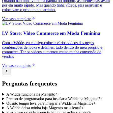
Quando não tinha vídeo na página do produto, as clientes passavam
por ela muito rápido. Mas quando tinha vídeos, elas assistiam e
colocavam o produto no carrinho.
Ver caso completo
LV Store: Video Commerce em Moda Feminina
Com a Widde, eu consigo colocar vários vídeos das peças,
combinações de looks e detalhes, tudo dentro do meu próprio e-
commerce. Ter os vídeos aumentou muito minha conversão de
vendas.
Ver caso completo
Perguntas frequentes
A Widde funciona na Magento?
+
Preciso de programador para instalar a Widde na Magento?
+
Quanto tempo leva para integrar a Widde na Magento?
+
A Widde deixa minha loja Magento mais lenta?
+
Posso usar os vídeos que já tenho nas redes sociais?
+