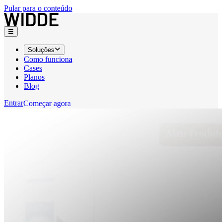
Pular para o conteúdo
☰
Soluções
Como funciona
Cases
Planos
Blog
Entrar
C
o
m
e
ç
a
r
a
g
o
r
a
C
o
m
e
ç
a
r
a
g
o
r
a