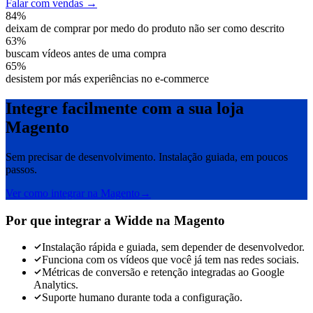
F
a
l
a
r
c
o
m
v
e
n
d
a
s
→
84
%
deixam de comprar por medo do produto não ser como descrito
63
%
buscam vídeos antes de uma compra
65
%
desistem por más experiências no e-commerce
Integre facilmente com a sua loja
Magento
Sem precisar de desenvolvimento. Instalação guiada, em poucos
passos.
Ver como integrar na
Magento
→
Por que integrar a Widde na
Magento
Instalação rápida e guiada, sem depender de desenvolvedor.
Funciona com os vídeos que você já tem nas redes sociais.
Métricas de conversão e retenção integradas ao Google
Analytics.
Suporte humano durante toda a configuração.