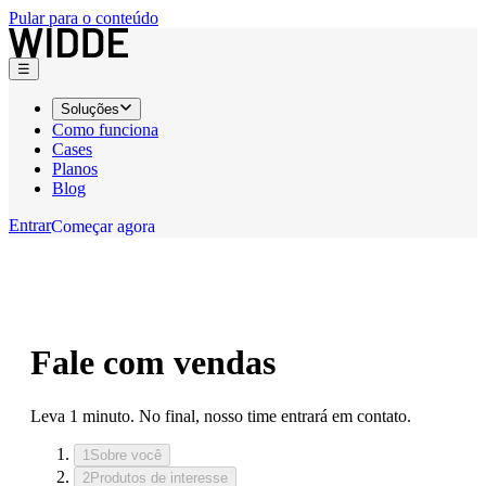
Pular para o conteúdo
☰
Soluções
Como funciona
Cases
Planos
Blog
Entrar
C
o
m
e
ç
a
r
a
g
o
r
a
C
o
m
e
ç
a
r
a
g
o
r
a
Fale com vendas
Leva 1 minuto. No final, nosso time entrará em contato.
1
Sobre você
2
Produtos de interesse