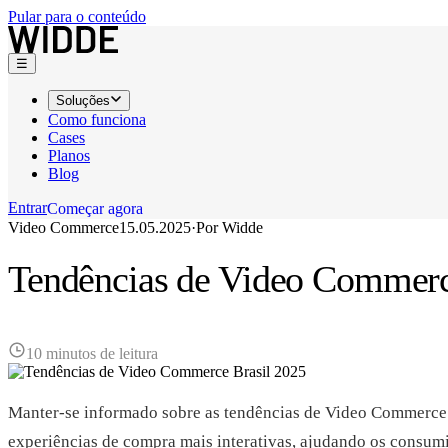
Pular para o conteúdo
☰
Soluções
Como funciona
Cases
Planos
Blog
Entrar
C
o
m
e
ç
a
r
a
g
o
r
a
Video Commerce
15.05.2025
·
Por
Widde
C
o
m
e
ç
a
r
a
g
o
r
a
Tendências de Video Commerc
10 minutos de leitura
Manter-se informado sobre as tendências de Video Commerce n
experiências de compra mais interativas, ajudando os consum