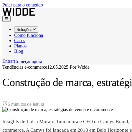
Pular para o conteúdo
☰
Soluções
Como funciona
Cases
Planos
Blog
Entrar
C
o
m
e
ç
a
r
a
g
o
r
a
Tendências e-commerce
12.05.2025
·
Por
Widde
C
o
m
e
ç
a
r
a
g
o
r
a
Construção de marca, estraté
6 minutos de leitura
Insights de Luísa Morato, fundadora e CEO da Camys Brand, so
commerce. A Camys foi lançada em 2018 em Belo Horizonte e 