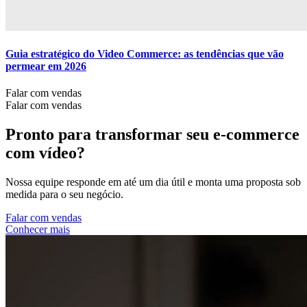
Guia estratégico do Video Commerce: as tendências que vão
permear em 2026
Falar com vendas
Falar com vendas
Pronto para transformar seu e-commerce
com vídeo?
Nossa equipe responde em até um dia útil e monta uma proposta sob
medida para o seu negócio.
F
a
l
a
r
c
o
m
v
e
n
d
a
s
C
o
n
h
e
c
e
r
m
a
i
s