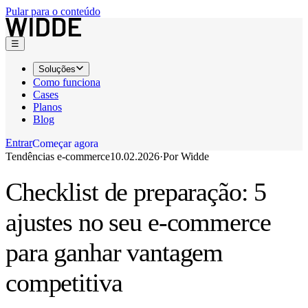
Pular para o conteúdo
☰
Soluções
Como funciona
Cases
Planos
Blog
Entrar
C
o
m
e
ç
a
r
a
g
o
r
a
Tendências e-commerce
10.02.2026
·
Por
Widde
C
o
m
e
ç
a
r
a
g
o
r
a
Checklist de preparação: 5
ajustes no seu e-commerce
para ganhar vantagem
competitiva